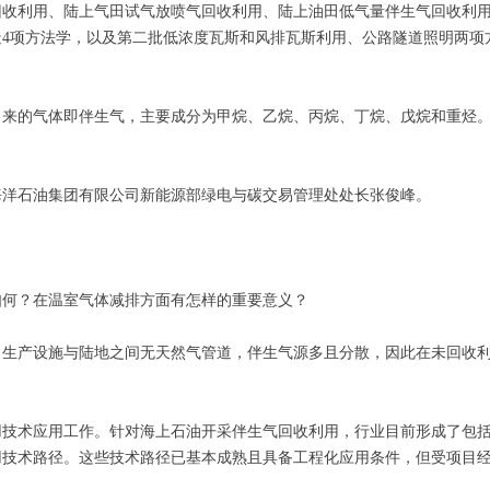
收利用、陆上气田试气放喷气回收利用、陆上油田低气量伴生气回收利用
4项方法学，以及第二批低浓度瓦斯和风排瓦斯利用、公路隧道照明两项方
出来的气体即伴生气，主要成分为甲烷、乙烷、丙烷、丁烷、戊烷和重烃
海洋石油集团有限公司新能源部绿电与碳交易管理处处长张俊峰。
如何？在温室气体减排方面有怎样的重要意义？
目生产设施与陆地之间无天然气管道，伴生气源多且分散，因此在未回收
利用技术应用工作。针对海上石油开采伴生气回收利用，行业目前形成了包
用技术路径。这些技术路径已基本成熟且具备工程化应用条件，但受项目