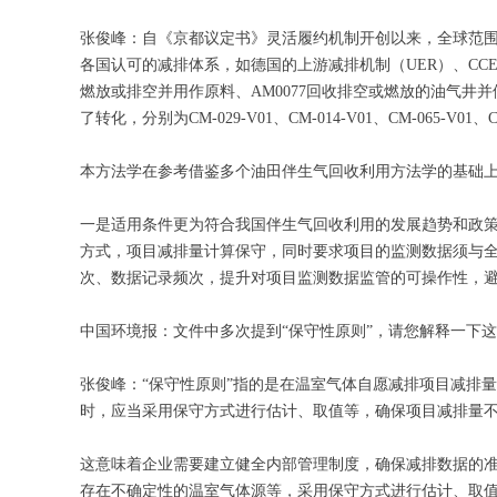
张俊峰：自《京都议定书》灵活履约机制开创以来，全球范围
各国认可的减排体系，如德国的上游减排机制（UER）、CCE
燃放或排空并用作原料、AM0077回收排空或燃放的油气井并供
了转化，分别为CM-029-V01、CM-014-V01、CM-065-V01、C
本方法学在参考借鉴多个油田伴生气回收利用方法学的基础
一是适用条件更为符合我国伴生气回收利用的发展趋势和政
方式，项目减排量计算保守，同时要求项目的监测数据须与全国碳市场
次、数据记录频次，提升对项目监测数据监管的可操作性，
中国环境报：文件中多次提到“保守性原则”，请您解释一下
张俊峰：“保守性原则”指的是在温室气体自愿减排项目减排
时，应当采用保守方式进行估计、取值等，确保项目减排量
这意味着企业需要建立健全内部管理制度，确保减排数据的
存在不确定性的温室气体源等，采用保守方式进行估计、取