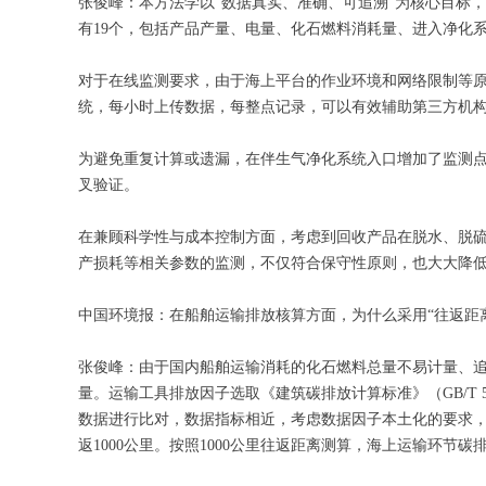
张俊峰：本方法学以“数据真实、准确、可追溯”为核心目标
有19个，包括产品产量、电量、化石燃料消耗量、进入净化
对于在线监测要求，由于海上平台的作业环境和网络限制等
统，每小时上传数据，每整点记录，可以有效辅助第三方机
为避免重复计算或遗漏，在伴生气净化系统入口增加了监测
叉验证。
在兼顾科学性与成本控制方面，考虑到回收产品在脱水、脱
产损耗等相关参数的监测，不仅符合保守性原则，也大大降
中国环境报：在船舶运输排放核算方面，为什么采用“往返距离
张俊峰：由于国内船舶运输消耗的化石燃料总量不易计量、追
量。运输工具排放因子选取《建筑碳排放计算标准》（GB/T 
数据进行比对，数据指标相近，考虑数据因子本土化的要求，故
返1000公里。按照1000公里往返距离测算，海上运输环