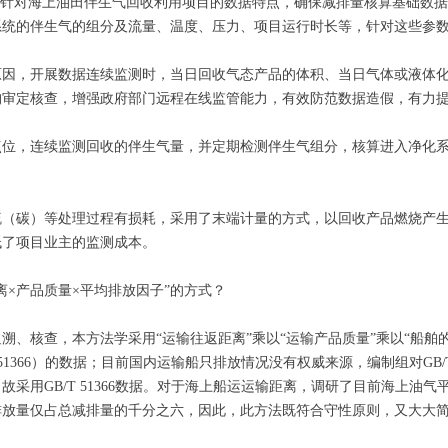
，针对海上油田伴生气回收利用项目的数据特点，确保减排量核算基础数据
系统的伴生气的组分及流量、温度、压力、项目运行时长等，针对这些参
原因，开展数据连续监测时，当日回收气态产品的体积、当日气体或液体
构审定核查，增强政府部门远程在线监管能力，有效防范数据造假，有力
点位，连续监测回收的伴生气量，并定期检测伴生气组分，核算进入净化
硫（碳）等处理过程有损耗，采用了末端计量的方式，以回收产品燃烧产
低了项目业主的监测成本。
×产品质量×平均排放因子”的方式？
溯、核查，本方法学采用“运输往返距离”乘以“运输产品质量”乘以“船舶
51366）的数据；目前国内运输船只排放情况没有权威来源，编制组对GB/
采用GB/T 51366数据。对于海上船运运输距离，调研了目前海上油气
节碳排放量仅占总减排量的千分之六，因此，此方法既符合守性原则，又大大