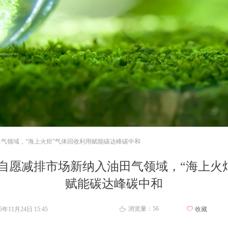
田气领域，“海上火炬”气体回收利用赋能碳达峰碳中和
全国自愿减排市场新纳入油田气领域，“海上火
赋能碳达峰碳中和
浏览量：
56
25年11月24日
15:45
ꄀ
收藏
ꄘ