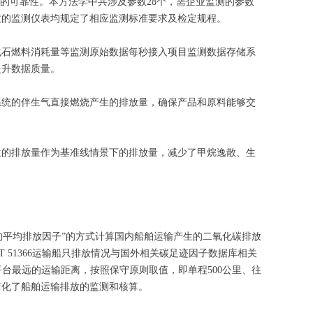
的可靠性。本方法学中共涉及参数28个，需企业监测的参数
数的监测仪表均规定了相应监测标准要求及检定规程。
化石燃料消耗量等监测原始数据每秒接入项目监测数据存储系
提升数据质量。
系统的伴生气直接燃烧产生的排放量，确保产品和原料能够交
生的排放量作为基准线情景下的排放量，减少了甲烷逸散、生
的平均排放因子”的方式计算国内船舶运输产生的二氧化碳排放
T 51366运输船只排放情况与国外相关碳足迹因子数据库相关
平台最远的运输距离，按照保守原则取值，即单程500公里、往
简化了船舶运输排放的监测和核算。