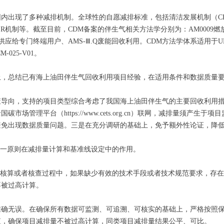
内出现了多种减排机制。全球性的自愿减排标准，包括清洁发展机制（CD
R机制等。截至目前，CDM备案的伴生气相关方法学分别为：AM0009燃
应给专门终端用户、AMS-Ⅲ.Q废能回收利用。CDM方法学体系适用于U
M-025-V01。
上，总结已有海上油田伴生气回收利用项目经验，在适用条件和数据质量
策导向，支持的项目类型综合考虑了我国海上油田伴生气的主要回收利用
管理平台（https://www.cets.org.cn）联网，减排量须产
避免出现数据质量问题。三是在充分调研的基础上，免予额外性论证，降
这一原则在减排量计算和基准线设定中的作用。
量核算或者核查过程中，如果缺少有效的技术手段或者技术规范要求，存
不被过高计算。
准确无误。在确保所有数据可监测、可追溯、可核实的基础上，严格按照
值，确保项目减排量不被过高计算，同类项目减排量结果公平、可比。