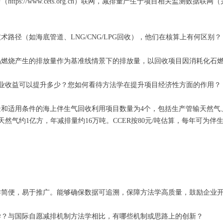
ps://www.cets.org.cn）联网，减排量产生于项目相关监测数
路径（如海底管道、LNG/CNG/LPG回收），他们在核算上有何区别？
品燃烧产生的排放量作为基准线情景下的排放量，以回收项目因消耗化石
企业收益可以提升多少？您如何看待方法学在提升项目经济性方面的作用？
景和适用条件的海上伴生气回收利用项目数量为4个，包括生产管输天然气、
然气约1亿方，年减排量约16万吨。CCER按80元/吨估算，每年可为伴生
作简便，易于推广。能够确保数据可追溯，保障方法学高质量，鼓励企业
学？与国际自愿减排机制方法学相比，有哪些机制或思路上的创新？