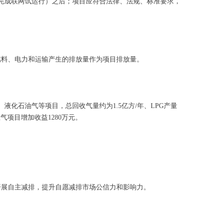
据联网（完成联网试运行）之后；项目应符合法律、法规、标准要求，
燃料、电力和运输产生的排放量作为项目排放量。
液化石油气等项目，总回收气量约为1.5亿方/年、LPG产量
气项目增加收益1280万元。
开展自主减排，提升自愿减排市场公信力和影响力。