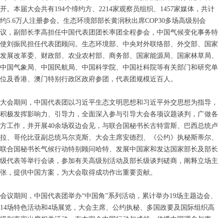
开。本届大会共有194个缔约方、2214家观察员组织、1457家媒体，共计
约5.6万人注册参会。生态环境部部长黄润秋出席COP30多场高级别会
议，副部长李高担任中国代表团团长率团全程参会，中国气候变化事务特
使刘振民担任代表团顾问。生态环境部、中央对外联络部、外交部、国家
发展改革委、财政部、农业农村部、商务部、国家能源局、国家林草局、
中国气象局、中国民航局、中国科学院、中国社科院等有关部门和研究单
位及香港、澳门特别行政区政府参团，代表团规模近百人。
大会期间，中国代表团以习近平生态文明思想和习近平外交思想为指导，
积极发挥影响力、引导力，全面深入参与引导大会各项议题谈判，广做各
方工作，并开展40余场双边会见，与联合国秘书长古特雷斯、巴西总统卢
拉、哥伦比亚副总统马尔克斯、大会主席安德烈、《公约》执秘斯蒂尔、
联合国秘书长气候行动特别顾问哈特、发展中国家和发达国家部长及部长
级代表等举行会谈，参加有关高级别活动及部长级谈判磋商，阐释立场主
张，提供中国方案，为大会取得成功作出重要贡献。
会议期间，中国代表团举办“中国角”系列活动，累计举办19场主题边会、
14场特色活动和4场展览，大会主席、公约执秘、多国政要及国际组织高