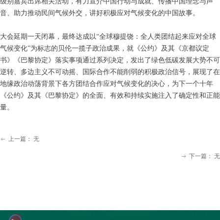
级别嘉宾出席相关活动，有力宣介中国行动与成就、传播中国理念与声
音、助力推动民间气候外交，讲好积极应对气候变化的中国故事。
大会延期一天闭幕，最终达成以“全球穆提饶：全人类团结起来应对全球
气候变化”为标志的贝伦一揽子政治成果，就《公约》及其《京都议定
书》《巴黎协定》落实事项通过系列决定，发出了绿色低碳发展大势不可
逆转、多边主义不可动摇、国际合作不能削弱的积极政治信号，展现了在
地缘政治动荡背景下各方团结合作应对气候变化的决心，为下一个十年
《公约》及其《巴黎协定》的全面、有效和持续实施注入了确定性和正能
量。
上一篇：
无
ꂃ
下一篇：
无
ꁹ